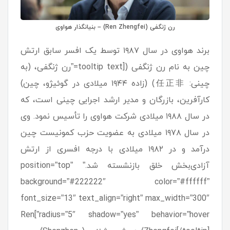
رن ژنگفی (Ren Zhengfei) – بنیانگذار هواوی
برند هواوی در سال ۱۹۸۷ توسط یک افسر سابق ارتش
چین به نام رن ژنگفی ([tooltip text=”رن ژنگفی، (به
چینی: 任正非) (زاده ۱۹۴۴ میلادی در گوئیژو، چین)
کارآفرین، بازرگان و مدیر ارشد اجرایی چینی است، که
در سال ۱۹۸۸ میلادی شرکت هواوی را تأسیس نمود. وی
در سال ۱۹۷۸ میلادی به عضویت حزب کمونیست چین
درآمد و در ۱۹۸۲ میلادی با درجه افسری از ارتش
آزادی‌بخش خلق بازنشسته شد.” position=”top”
background=”#222222″ color=”#ffffff”
font_size=”13″ text_align=”right” max_width=”300″
radius=”5″ shadow=”yes” behavior=”hover”]Ren