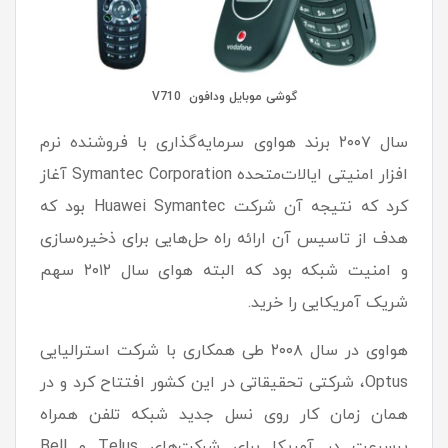
گوشی موبایل ودافون V710
سال ۲۰۰۷ برند هواوی سرمایه‌گذاری با فروشنده نرم
افزار امنیتی ایالات‌متحده Symantec Corporation آغاز
کرد که نتیجه آن شرکت Huawei Symantec بود که
هدف از تاسیس آن ارائه راه حل‌هایی برای ذخیره‌سازی
و امنیت شبکه بود که البته هوای سال ۲۰۱۲ سهم
شریک آمریکایی را خرید.
هواوی در سال ۲۰۰۸ طی همکاری با شرکت استرالیایی
Optus، شرکتی تحقیقاتی در این کشور افتتاح کرد و در
همان زمان کار روی نسل جدید شبکه تلفن همراه
پرسرعت در آمریکا برای شرکت‌های Telus و Bell