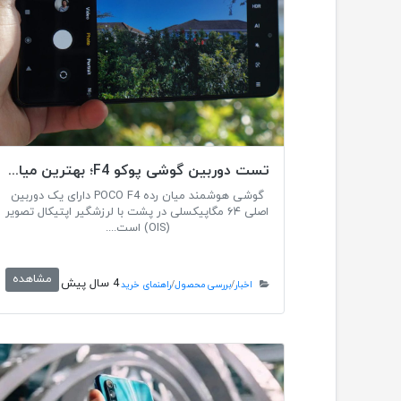
تست دوربین گوشی پوکو F4؛ بهترین میان رده شیائومی
گوشی هوشمند میان رده POCO F4 دارای یک دوربین
اصلی ۶۴ مگاپیکسلی در پشت با لرزشگیر اپتیکال تصویر
(OIS) است....
مشاهده
4 سال پیش
اخبار
/
بررسی محصول
/
راهنمای خرید