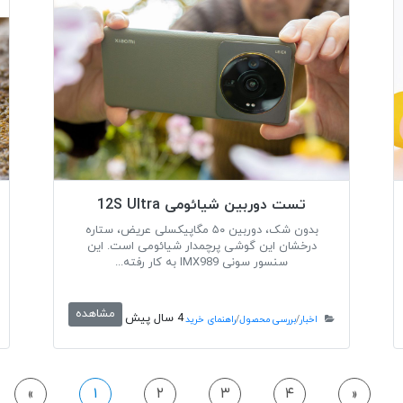
تست دوربین شیائومی 12S Ultra
بدون شک، دوربین ۵۰ مگاپیکسلی عریض، ستاره
درخشان این گوشی پرچمدار شیائومی است. این
سنسور سونی IMX989 به کار رفته...
مشاهده
4 سال پیش
اخبار
/
بررسی محصول
/
راهنمای خرید
Next P
«
۱
۲
۳
۴
»