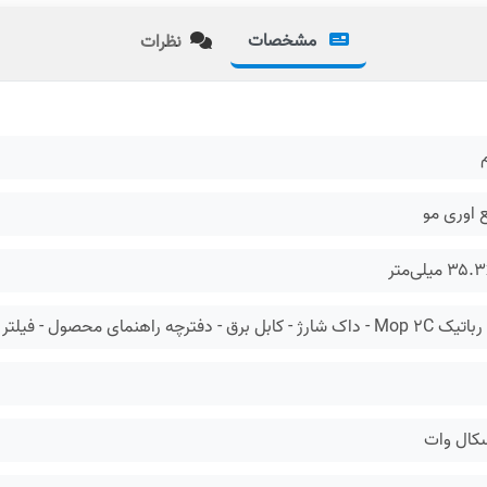
مشخصات
نظرات
اوری مو
میلی‌متر
اهنمای محصول - فیلتر -برس اصلی -پد طی -برس جانبی