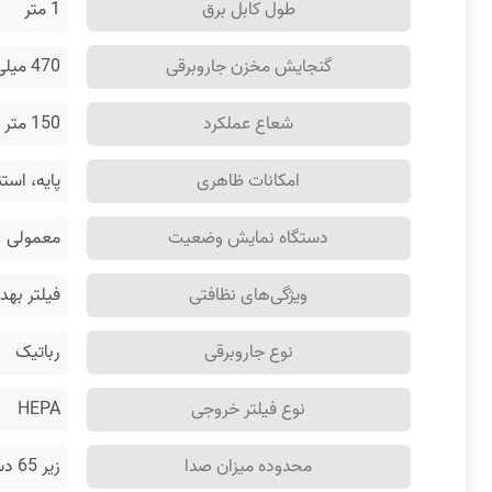
طول کابل برق
1 متر
گنجایش مخزن جاروبرقی
470 میلی لیتر
شعاع عملکرد
150 متر
امکانات ظاهری
پایه، است
دستگاه نمایش وضعیت
معمولی
ویژگی‌های نظافتی
فیلتر بهد
نوع جاروبرقی
رباتیک
نوع فیلتر خروجی
HEPA
محدوده میزان صدا
زیر 65 دسی بل