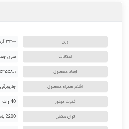
وزن
۳۳۰۰
گرم
امکانات
سری جمع 
ابعاد محصول
۳۵.۳x۳۵x۸.۱ 
اقلام همراه محصول
جاروبرقی رباتیک Mop ۲C - داک شارژ - کابل برق - دفترچه ر
قدرت موتور
40 وات
توان مکش
2200 پاسکال وات