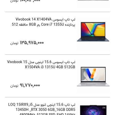
۱۰۰,۰۱۳,۰۰۰
تومان
لپ تاپ ایسوس Vivobook 14 X1404VA
پردازنده Core i7 1355U رم 8GB حافظه 512
۱۳۵,۹۷۵,۰۰۰
تومان
لپ تاپ ایسوس 15.6 اینچی مدل Vivobook 15
X1504VA i3 1315U 4GB 512GB
۹۱,۷۷۰,۰۰۰
تومان
لپ تاپ 15.6 اینچی لنوو مدل LOQ 15IRX9_i5
13450H _RTX 3050 6GB_16GB DDR5