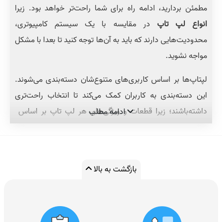
مطمئن بردارید، ادامه راه برای شما راحت‌تر خواهد بود. زیرا
انواع لپ تاپ
در مقایسه با یک سیستم کامپیوتری،
محدودیت‌هایی دارند که باید به آن‌ها توجه کنید تا بعدا با مشکل
مواجه نشوید.
لپتاپ‌ها بر اساس کاربری‌های متنوع‌شان دسته‌بندی می‌شوند.
این دسته‌بندی به کاربران کمک می‌کند تا انتخاب راحت‌تری
داشته‌باشند؛ زیرا قطعات و ویژگی‌های هر لپ تاپ بر اساس
ادامه مطلب
کاربری متفاوت است.
- لپ تاپ‌های ارزشمند (Value):
این لپ تاپ‌ها برای کسانی
مناسب است که فقط روزی چند ساعت با لپ تاپ خود به
بازگشت به بالا
گشت‌وگذار در اینترنت، مشاهده فیلم، محاسبات و نوشتن
مشغول هستند. این دسته از افراد به لپ تاپی با سخت‌افزار
قدرتمند و عملکرد بالا احتیاج ندارند.
قیمت لپ تاپ
این سری در