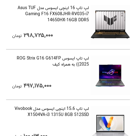
لپ تاپ 16 اینچی ایسوس مدل Asus TUF
Gaming F16 FX608JHR-RV035-i7
14650HX-16GB DDR5
۲۹۸,۷۲۵,۰۰۰
تومان
لپ تاپ ایسوس ROG Strix G16 G614FP
(2025) به همراه کیف
۴۹۷,۱۷۵,۰۰۰
تومان
لپ تاپ 15.6 اینچی ایسوس مدل Vivobook
X1504VA-i3 1315U 8GB 512SSD