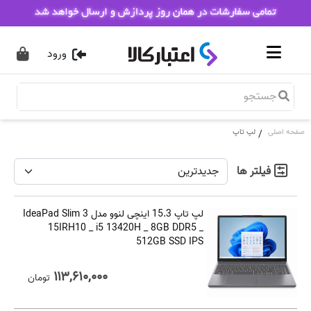
ورود
صفحه اصلی
لپ تاپ
/
فیلتر ها
لپ تاپ 15.3 اینچی لنوو مدل IdeaPad Slim 3
15IRH10 _ i5 13420H _ 8GB DDR5 _
512GB SSD IPS
۱۱۳,۶۱۰,۰۰۰
تومان