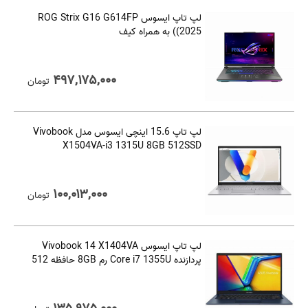
لپ تاپ ایسوس ROG Strix G16 G614FP
(2025) به همراه کیف
۴۹۷,۱۷۵,۰۰۰
تومان
لپ تاپ 15.6 اینچی ایسوس مدل Vivobook
X1504VA-i3 1315U 8GB 512SSD
۱۰۰,۰۱۳,۰۰۰
تومان
لپ تاپ ایسوس Vivobook 14 X1404VA
پردازنده Core i7 1355U رم 8GB حافظه 512