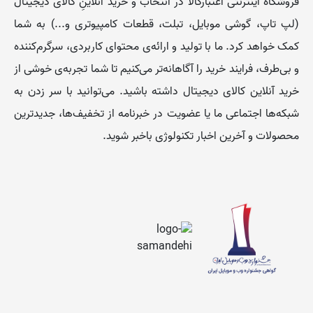
فروشگاه اینترنتی اعتبارکالا در انتخاب و خرید آنلاینِ کالای دیجیتال
این سری از حرف S استفاده می‌شود.
این سری مدل‌های
(لپ تاپ، گوشی موبایل، تبلت، قطعات کامپیوتری و...) به شما
متنوعی دارند و صفحه نمایش آن‌ها از ۱۱ تا ۱۷ اینچ متغیر است.
کمک خواهد کرد. ما با تولید و ارائه‌ی محتوای کاربردی، سرگرم‌کننده
ویوبوک شامل ویوبوک معمولی، ویوو بوک پرو (VivoBook)،
و بی‌طرف، فرایند خرید را آگاهانه‌تر می‌کنیم تا شما تجربه‌ی خوشی از
ویوو بوک فلیپ (VivoBook Flip) و ویوو بوک مکس
خرید آنلاین کالای دیجیتال داشته باشید. می‌توانید با سر زدن به
(VivoBook Max) است. یکی از مدل‌های محبوب و پرفروش
شبکه‌ها اجتماعی ما یا عضویت در خبرنامه از تخفیف‌‌ها، جدیدترین
این سری مدل
VivoBook K543UB – D
است.
محصولات و آخرین اخبار تکنولوژی باخبر شوید.
زن‌بوک (ZenBook)
لپ تاپ های سری زن‌بوک، نوت‌بوک اولترای ایسوس هستند
این لپ تاپ ها شارژدهی مناسبی دارند و وزنشان نسبت به
ویوبوک‌ها کمتر است که باعث حمل‌ونقل آسان‌تر آن‌ها می شود.
ذن‌بوک‌ها قیمت بالاتری نسبت به ویوبوک دارند. همچنین