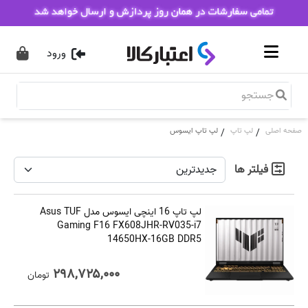
ورود
صفحه اصلی
لپ تاپ
لپ تاپ ایسوس
/
/
فیلتر ها
لپ تاپ 16 اینچی ایسوس مدل Asus TUF
Gaming F16 FX608JHR-RV035-i7
14650HX-16GB DDR5
۲۹۸,۷۲۵,۰۰۰
تومان