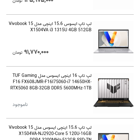
۱۳۵,۹۷۵,۰۰۰
تومان
لپ تاپ ایسوس 15.6 اینچی مدل Vivobook 15
X1504VA i3 1315U 4GB 512GB
۹۱,۷۷۰,۰۰۰
تومان
لپ تاپ 16 اینچی ایسوس مدل TUF Gaming
F16 FX608JMR-F16I75060-i7 14650HX-
RTX5060 8GB-32GB DDR5 5600MHz-1TB
SSD-FHD 165Hz-W
ناموجود
لپ تاپ 15.6 اینچی ایسوس مدل Vivobook 15
X1504VA-NJ2920-Core 5 120U-16GB