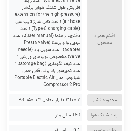
connect air valve) ۱ عدد رابط
افزایش طول شلنگ هوای پرفشار
(extension for the high-pressure
air hose) ۱ عدد کابل شارژ تایپ سی
(Type-C charging cable) ۱ عدد
اقلام همراه
دفترچه راهنما (user manual), ۱ عدد
محصول
تبدیل والو پرستا (Presta valve
adapter) ۱ عدد سوزن باد (needle
valve) مخصوص توپ‌های ورزشی ۱
عدد کیف نگهداری (storage bag), ۱
عدد کمپرسور باد برقی قابل حمل
شیائومی مدل Portable Electric Air
Compressor 2 Pro
محدوده فشار
۰.۲ تا ۱۰.۳ بار معادل ۳ تا ۱۵۰ PSI
ابعاد شلنگ هوا
180 میلی متر
دقت سنسور
0.1 پی ‌اس‌ آی