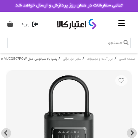
ورود
/
/
/
صفحه اصلی
ابزار آلات و تجهیزات
سایر ابزار برقی
پمپ باد شیائومی مدل Xiaomi Air Compressor 2 Pro MJCQB07PQW