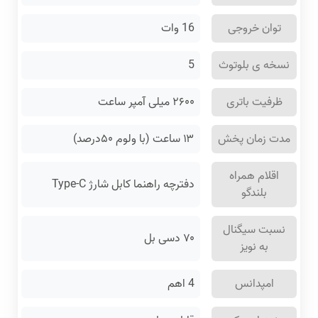
توان خروجی
16 وات
نسخه ی بلوتوث
5
ظرفیت باتری
۲۶۰۰ میلی آمپر ساعت
مدت زمان پخش
۱۳ ساعت (با ولوم ۵۰درصد)
اقلام همراه
دفترچه راهنما کابل شارژ Type-C
بلندگو
نسبت سیگنال
۷۰ دسی بل
به نویز
امپدانس
4 اهم