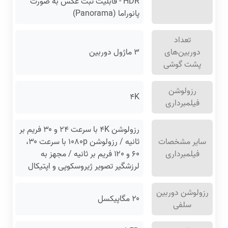
HDR - قابلیت ثبت عکس به صورت
پانوراما (Panorama)
تعداد
دوربین‌های
۳ ماژول دوربین
پشت گوشی
رزولوشن
۴K
فیلمبرداری
رزولوشن ۴K با سرعت ۲۴ و ۳۰ فریم بر
سایر مشخصات
ثانیه / رزولوشن ۱۰۸۰p با سرعت ۳۰،
فیلمبرداری
۶۰ و ۱۲۰ فریم بر ثانیه / مجهز به
لرزشگیر تصویر ژیروسکوپی و اپتیکال
رزولوشن دوربین
۲۰ مگاپیکسل
سلفی