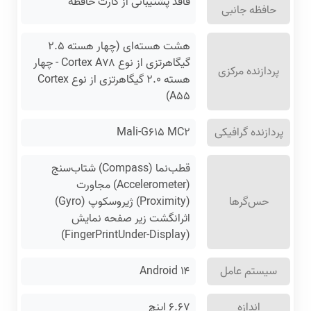
فاقد پشتیبانی از کارت حافظه
حافظه جانبی
هشت هسته‌ای (چهار هسته ۲.۵
گیگاهرتزی از نوع Cortex A۷۸ - چهار
پردازنده مرکزی
هسته ۲.۰ گیگاهرتزی از نوع Cortex
A۵۵)
پردازنده گرافیکی
Mali-G۶۱۵ MC۲
قطب‌نما (Compass) شتاب‌سنج
(Accelerometer) مجاورت
حس‌گرها
(Proximity) ژیروسکوپ (Gyro)
اثرانگشت زیر صفحه نمایش
(FingerPrintUnder-Display)
سیستم عامل
Android ۱۴
اندازه
۶.۶۷ اینچ