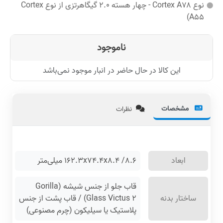
نوع Cortex A۷۸ - چهار هسته ۲.۰ گیگاهرتزی از نوع Cortex
A۵۵)
ناموجود
این کالا در حال حاضر در انبار موجود نمی‌باشد
مشخصات
نظرات
ابعاد
۱۶۲.۳x۷۴.۴x۸.۴ /۸.۶ میلی‌متر
قاب جلو از جنس شیشه (Gorilla
ساختار بدنه
Glass Victus ۲) / قاب پشت از جنس
پلاستیک یا سیلیکون (چرم مصنوعی)