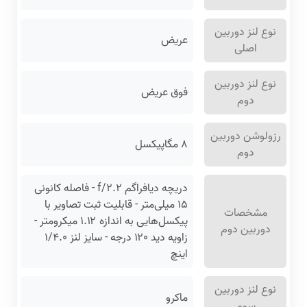
نوع لنز دوربین
عریض
اصلی
نوع لنز دوربین
فوق عریض
دوم
رزولوشن دوربین
۸ مگاپیکسل
دوم
دریچه دیافراگم f/۲.۲ - فاصله کانونی
۱۵ میلی‌متر - قابلیت ثبت تصاویر با
مشخصات
پیکسل‌هایی به اندازه ۱.۱۲ میکرومتر -
دوربین دوم
زاویه دید ۱۲۰ درجه - سایز لنز ۱/۴.۰
اینچ
نوع لنز دوربین
ماکرو
سوم