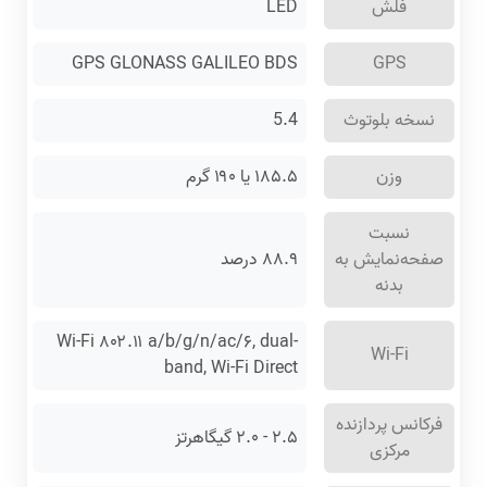
فلش
LED
GPS GLONASS GALILEO BDS
GPS
نسخه بلوتوث
5.4
وزن
۱۸۵.۵ یا ۱۹۰ گرم
نسبت
صفحه‌نمایش به
۸۸.۹ درصد
بدنه
Wi-Fi ۸۰۲.۱۱ a/b/g/n/ac/۶, dual-
Wi-Fi
band, Wi-Fi Direct
فرکانس پردازنده
۲.۵ - ۲.۰ گیگاهرتز
مرکزی