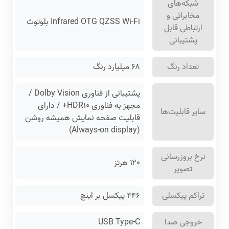
شبکه‌های
مخابراتی و
Infrared OTG QZSS Wi-Fi بلوتوث
ارتباطی قابل
پشتیبانی
تعداد رنگ
۶۸ میلیارد رنگ
پشتیبانی از فناوری Dolby Vision /
مجهز به فناوری HDR۱۰+ / دارای
سایر قابلیت‌ها
قابلیت صفحه نمایش همیشه روشن
(Always-on display)
نرخ بروزرسانی
۱۲۰ هرتز
تصویر
تراکم پیکسلی
۴۴۶ پیکسل بر اینچ
خروجی صدا
USB Type-C