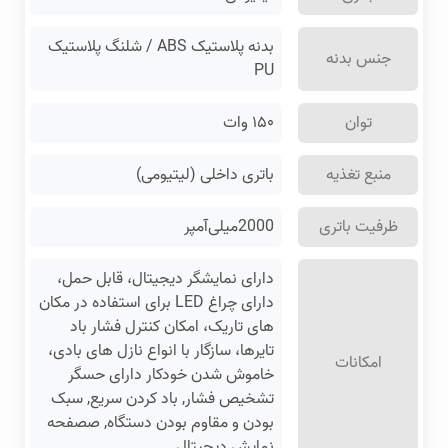
بدنه پلاستیک ABS / شلنگ پلاستیک
جنس بدنه
PU
توان
۱۵۰ وات
منبع تغذیه
باتری داخلی (لیتیومی)
ظرفیت باتری
2000میلی‌آمپر
دارای نمایشگر دیجیتال، قابل حمل،
دارای چراغ LED برای استفاده در مکان
های تاریک، امکان کنترل فشار باد
تایرها، سازگار با انواع نازل های بادی،
امکانات
خاموش شدن خودکار دارای حسگر
تشخیص فشار, باد کردن سریع, سبک
بودن و مقاوم بودن دستگاه, صصفحه
نمایش دیجیتال