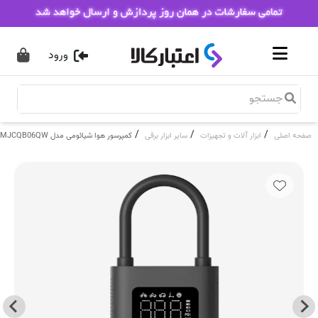
ورود
/
/
/
صفحه اصلی
ابزار آلات و تجهیزات
سایر ابزار برقی
کمپرسور هوا شیائومی مدل Xiaomi Air Compressor 2 MJCQB06QW