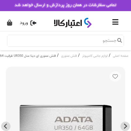
ورود
/
/
/
صفحه اصلی
لوازم جانبی کامپیوتر
فلش مموری
فلش مموری ای دیتا مدل UR350 ظرفیت 64 گیگابایت