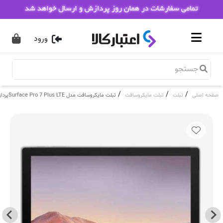
ورود
/
/
/
صفحه اصلی
تبلت
تبلت مایکروسافت
تبلت مایکروسافت مدل Surface Pro 7 Plus LTEپردازنده Core i5 حافظه 128 گیگابایت و رم 8 گیگابایت (بدون کیبورد)