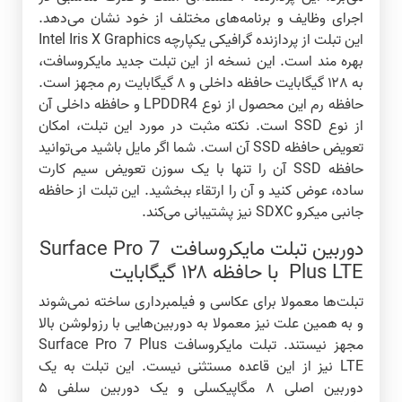
اجرای وظایف و برنامه‌های مختلف از خود نشان می‌دهد.
این تبلت از پردازنده گرافیکی یکپارچه Intel Iris X Graphics
بهره مند است. این نسخه از این تبلت جدید مایکروسافت،
به ۱۲۸ گیگابایت حافظه داخلی و ۸ گیگابایت رم مجهز است.
حافظه رم این محصول از نوع LPDDR4 و حافظه داخلی آن
از نوع SSD است. نکته مثبت در مورد این تبلت، امکان
تعویض حافظه SSD آن است. شما اگر مایل باشید می‌توانید
حافظه SSD آن را تنها با یک سوزن تعویض سیم کارت
ساده، عوض کنید و آن را ارتقاء ببخشید. این تبلت از حافظه
جانبی میکرو SDXC نیز پشتیبانی می‌کند.
دوربین تبلت مایکروسافت Surface Pro 7
Plus LTE با حافظه ۱۲۸ گیگابایت
تبلت‌ها معمولا برای عکاسی و فیلمبرداری ساخته نمی‌شوند
و به همین علت نیز معمولا به دوربین‌هایی با رزولوشن بالا
مجهز نیستند. تبلت مایکروسافت Surface Pro 7 Plus
LTE نیز از این قاعده مستثنی نیست. این تبلت به یک
دوربین اصلی ۸ مگاپیکسلی و یک دوربین سلفی ۵