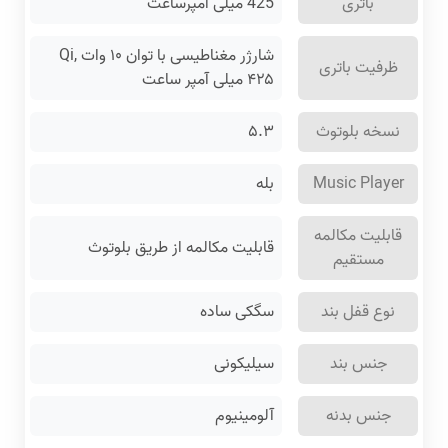
باتری
425 میلی امپرساعت
شارژر مغناطیسی با توان ۱۰ وات Qi,
ظرفیت باتری
۴۲۵ میلی آمپر ساعت
نسخه بلوتوث
۵.۳
Music Player
بله
قابلیت مکالمه
قابلیت مکالمه از طریق بلوتوث
مستقیم
نوع قفل بند
سگکی ساده
جنس بند
سیلیکونی
جنس بدنه
آلومینیوم