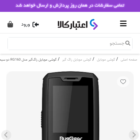
ورود
/
/
/
صفحه اصلی
گوشی موبایل
گوشی موبایل راگ گیر
گوشی موبایل راگ‌گیر مدل RG160 دو سیم کارت ظرفیت 4 گیگابایت و رم 512 مگابایت (بدون دوربین)