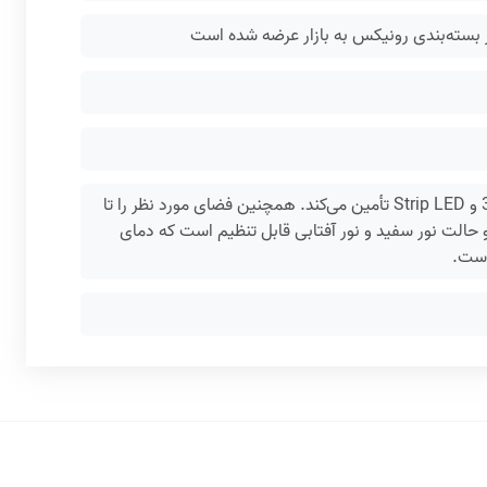
چراغ فانوسی باتری‌خور 280 لومن RH-4297 روشنایی را با توان 5 وات و چراغ 3030 و Strip LED تأمین می‌کند. همچنین فضای مورد نظر را تا
ن چراغ 280 لومن است, روشنایی در دو حالت نور سفید و نور آفتابی قابل تنظیم است که دمای