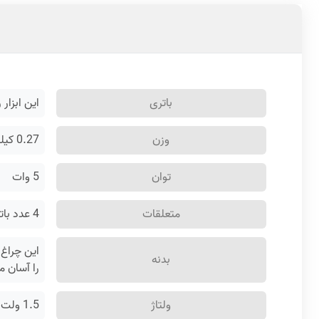
باتری
این ابزار روشنایی رونیکس با 4 عدد باتری ق
وزن
0.27 کیلوگرم
توان
5 وات
متعلقات
4 عدد باتری
بدنه
را آسان م
ولتاژ
1.5 ولت