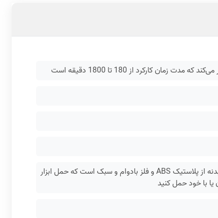
این چراغ رونیکس به وزن 0,27 کیلوگرم، سبک و کم‌حجم محسوب می‌شود. جنس بدنه از پلاستیک ABS و فلز بادوام و سبک است که حمل ابزار
 یا با خود حمل کنید