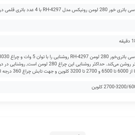
RH-4297 با 4 عدد باتری قلمی در بسته‌بندی رونیکس به بازار عرضه شده است
قه
برد 10 متر روشن می‌کند. حداکثر روشنایی ای
بش چراغ 360 درجه است.
2700-3200/ کلوین