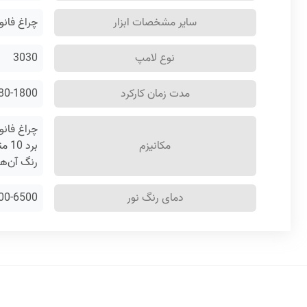
سایر مشخصات ابزار
چراغ فانوسی باتری خور 280 لومن رونیکس مدل 
نوع لامپ
3030
مدت زمان کارکرد
180-1800 دقی
مکانیزم
رنگ آن‌ها از 6000 تا 6500 و 2700 تا 3200 کلوین و جهت تا
دمای رنگ نور
6000-6500