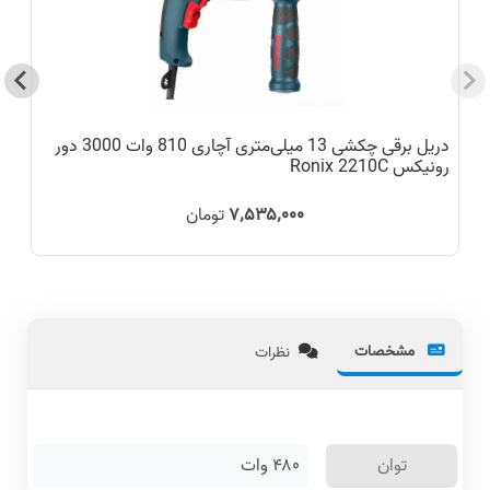
دریل برقی چکشی 13 میلی‌متری آچاری 810 وات 3000 دور
رونیکس Ronix 2210C
9
۷٬۵۳۵٬۰۰۰
تومان
مشخصات
نظرات
توان
۴۸۰ وات