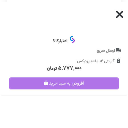
منبع تغذیه
برق
قوی و سریع در پیشروی مجهز به موتور
پرقدرت ۴۸۰ وات کلید الکترونیک
دیمردار برای عملکرد آسان دارای کابل
اعتبارکالا
سایر توضیحات
به طول ۳ متر حداکثر قطر سوراخکاری
در چوب/ ۲۵ میلی‌متر حداکثر قطر
ارسال سریع
سوراخکاری در فلز/ ۱۰ میلی‌متر ابعاد/
گارانتی
۱۲ ماهه رونیکس
۱۸ × ۳.۵ × ۲۳ سانتی‌متر
۵٬۷۷۷٬۰۰۰
تومان
ولتاژ
180-240 ولت
افزودن به سبد خرید
سرعت در حالت
۳۰۰۰ RPM
آزاد
اقلام همراه کالا
آچار