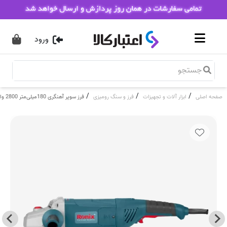
ورود
/
/
/
صفحه اصلی
ابزار آلات و تجهیزات
فرز و سنگ رومیزی
فرز سوپر آهنگری 180میلی‌متر 2800 وات Ronix 3270