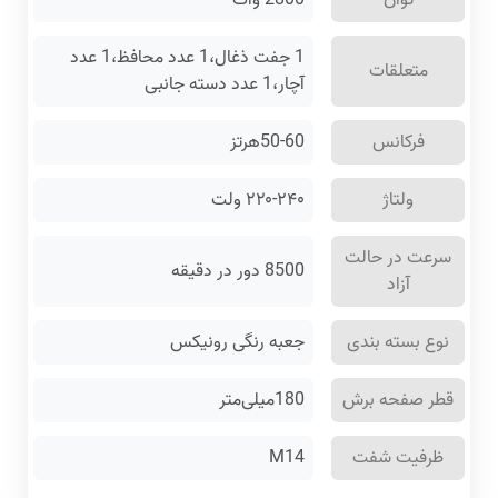
1 جفت ذغال،1 عدد محافظ،1 عدد
متعلقات
آچار،1 عدد دسته جانبی
فرکانس
50-60هرتز
ولتاژ
۲۲۰-۲۴۰ ولت
سرعت در حالت
8500 دور در دقیقه
آزاد
نوع بسته ‌بندی
جعبه رنگی رونیکس
قطر صفحه برش
180میلی‌متر
ظرفیت شفت
M14