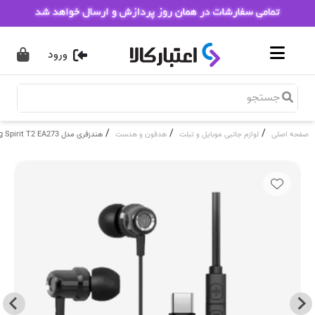
ورود
/
/
/
صفحه اصلی
لوازم جانبی موبایل و تبلت
هدفون و هدست
هندزفری مدل Riversong Spirit T2 EA273