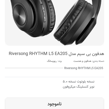
هدفون بی سیم مدل Riversong RHYTHM L5 EA205
دسته بندی:
هدفون و هدست
برند:
ریورسانگ
Riversong RHYTHM L5 EA205
نسخه بلوتوث نسخه ۵.۰
نویز کنسلینگ میکروفون
ناموجود