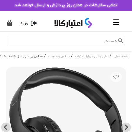
ورود
/
/
/
صفحه اصلی
لوازم جانبی موبایل و تبلت
هدفون و هدست
هدفون بی سیم مدل Riversong RHYTHM L5 EA205