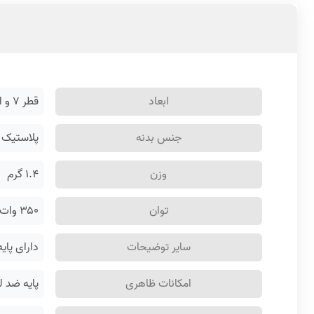
ابعاد
قطر ۷ و ارتفاع ۳۶ سانتی‌متر
جنس بدنه
پلاستیک
وزن
۱.۴ گرم
توان
۳۵۰ وات
سایر توضیحات
دارای پا
امکانات ظاهری
پایه ضد 