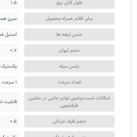
طول کابل برق
۱.۵
سایر اقلام همراه محصول
سری همزن
جنس تیغه ها
استیل ضد
حجم لیوان
۰.۷
جنس میله
پلاستیک
تعداد سرعت
۱ سرعت
امکانات شست‌وشوی لوازم جانبی در ماشین
قابلیت ش
ظرفشویی
حجم ظرف خردکن
۰.۵