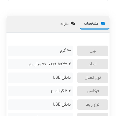
مشخصات
نظرات
وزن
۷۰
گرم
ابعاد
۹۷.۷x۶۱.۵x۳۵.۲ میلی‌متر
نوع اتصال
دانگل USB
فرکانس
۲.۴ گیگاهرتز
نوع رابط
دانگل USB