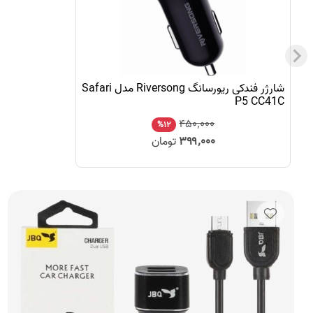
شارژر فندکی ریورسانگ Riversong مدل Safari
P5 CC41C
۴۵۰٬۰۰۰
%۱۲
۳۹۹٬۰۰۰
تومان