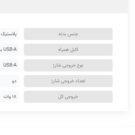
جنس بدنه
پلاستیک ABS
کابل همراه
USB-A به Micro-USB
نوع خروجی شارژ
USB-A
تعداد خروجی شارژ
دو
خروجی کل
۱۸ وات