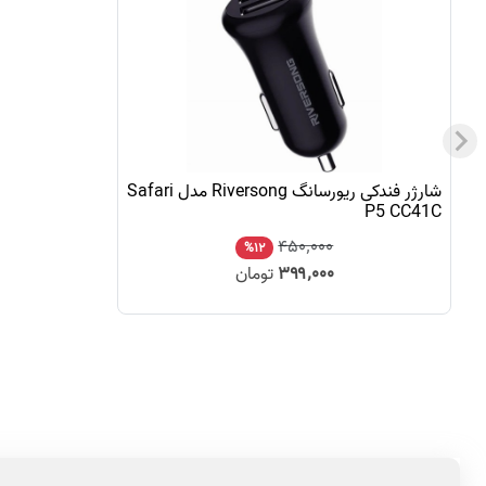
شارژر فندکی ریورسانگ Riversong مدل Safari
P5 CC41C
۴۵۰٬۰۰۰
%۱۲
۳۹۹٬۰۰۰
تومان