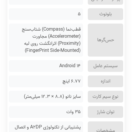
بلوتوث
۵
قطب‌نما (Compass) شتاب‌سنج
(Accelerometer) مجاورت
حس‌گرها
(Proximity) اثرانگشت روی لبه
(FingerPrint Side-Mounted)
سیستم عامل
Android ۱۴
اندازه
۶.۷۷ اینچ
نوع سیم کارت
سایز نانو (۸.۸ × ۱۲.۳ میلی‌متر)
توان شارژ
۳۵ وات
پشتیبانی از تکنولوژی A۲DP و اتصال
مشخصات