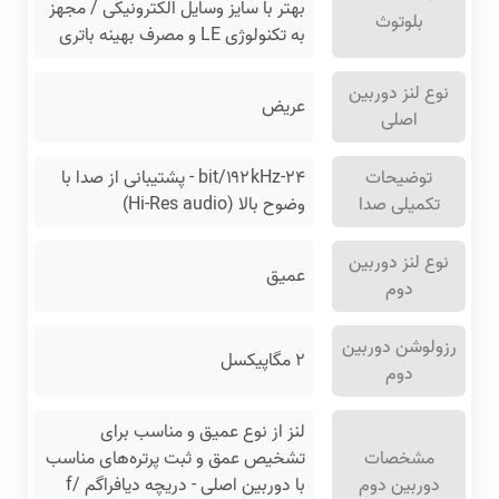
بهتر با سایز وسایل الکترونیکی / مجهز
بلوتوث
به تکنولوژی LE و مصرف بهینه باتری
نوع لنز دوربین
عریض
اصلی
توضیحات
۲۴-bit/۱۹۲kHz - پشتیبانی از صدا با
تکمیلی صدا
وضوح بالا (Hi-Res audio)
نوع لنز دوربین
عمیق
دوم
رزولوشن دوربین
۲ مگاپیکسل
دوم
لنز از نوع عمیق و مناسب برای
مشخصات
تشخیص عمق و ثبت پرتره‌های مناسب
دوربین دوم
با دوربین اصلی - دریچه دیافراگم f/