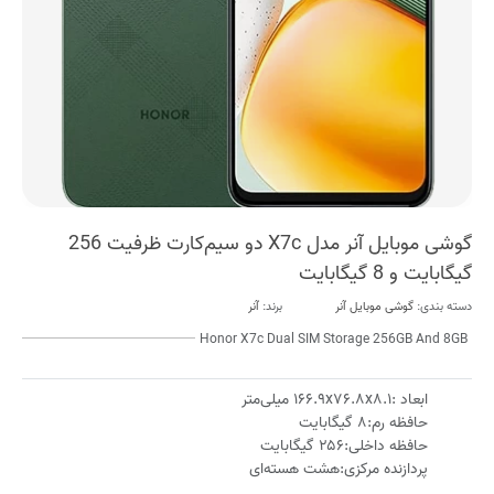
گوشی موبایل آنر مدل X7c دو سیم‌کارت ظرفیت 256
گیگابایت و 8 گیگابایت
دسته بندی:
گوشی موبایل آنر
برند:
آنر
Honor X7c Dual SIM Storage 256GB And 8GB
ابعاد :۱۶۶.۹x۷۶.۸x۸.۱ میلی‌متر
حافظه رم:۸ گیگابایت
حافظه داخلی:۲۵۶ گیگابایت
پردازنده مرکزی:هشت هسته‌ای