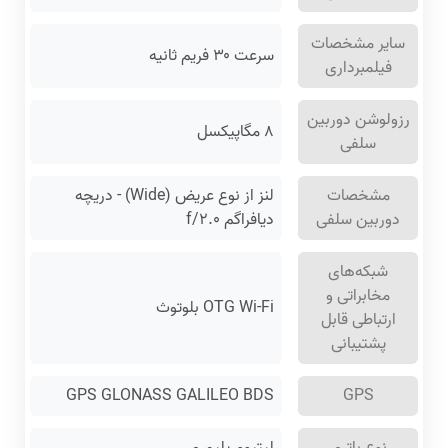
سایر مشخصات
سرعت ۳۰ فریم ثانیه
فیلمبرداری
رزولوشن دوربین
۸ مگاپیکسل
سلفی
مشخصات
لنز از نوع عریض (Wide) - دریچه
دوربین سلفی
دیافراگم f/۲.۰
شبکه‌های
مخابراتی و
OTG Wi-Fi بلوتوث
ارتباطی قابل
پشتیبانی
GPS GLONASS GALILEO BDS
GPS
نوع باتری
لیتیوم پلیمری