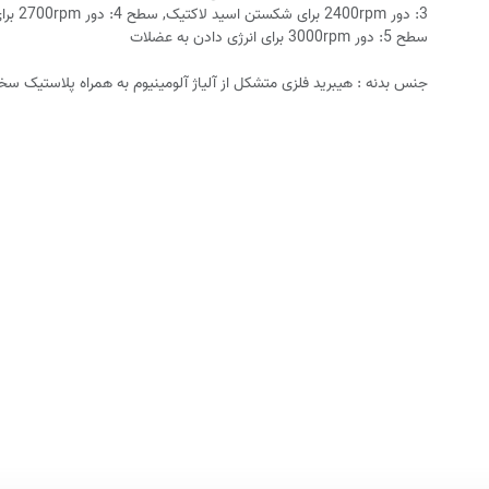
3: دور 400rpm
سطح 5: دور 3000rpm برای انرژی دادن به عضلات
جنس بدنه : هیبرید فلزی متشکل از آلیاژ آلومینیوم به همراه پلاستیک سخت (