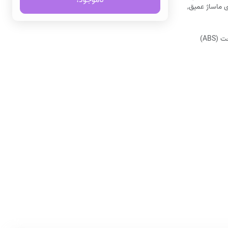
ناموجود!
2 برای شکستن اسید لاکتیک, سطح 4: دور 2700rpm برای ماساژ عمیق,
ABS)