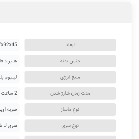
ابعاد
137x92x45 میل
جنس بدنه
هیبرید فل
منبع انرژی
لیتیوم پلیمر ۲۰۰۰ میلی آمپر با 
مدت زمان شارژ شدن
2 ساعت
نوع ماساژ
ضربه ای,
نوع سری
سری U شکل، سری استوانه ای، سری صاف، سری گرد