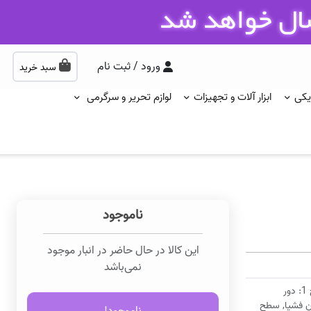
ورود / ثبت نام
سبد خرید
یکی
ابزار آلات و تجهیزات
لوازم تحریر و سرگرمی
ناموجود
این کالا در حال حاضر در انبار موجود
نمی‌باشد
تنظیمات سرعت در 5 سطح مختلف (4+1 سرعت هوش مصنوعی), سطح 1: دور
2100r برای ریلکس کردن فشیا, سطح