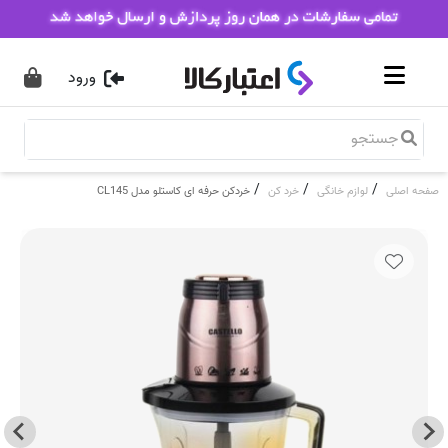
ورود
/
/
/
صفحه اصلی
لوازم خانگی
خرد کن
خردکن حرفه ای کاستلو مدل CL145