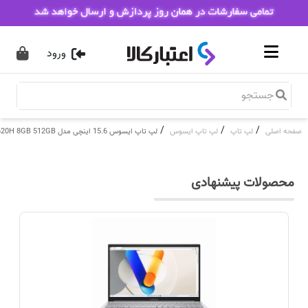
ورود
/
/
/
صفحه اصلی
لپ تاپ
لپ تاپ ایسوس
لپ تاپ ایسوس 15.6 اینچی مدل Asus Expert Book P1503CVA i7 13620H 8GB 512GB
محصولات پیشنهادی