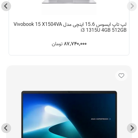
لپ تاپ ایسوس 15.6 اینچی مدل Vivobook 15 X1504VA
D
i3 1315U 4GB 512GB
۸۷٬۷۴۰٬۰۰۰
تومان