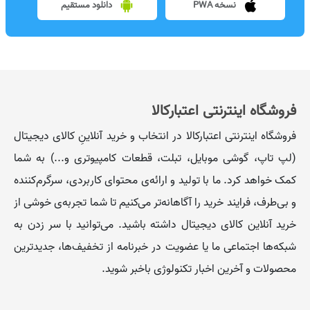
نسخه PWA
دانلود مستقیم
- توان مصرفی: هارد دیسک برای اینکه بتواند کار کند، نیاز به
انرژی الکتریکی دارد. هارد این انرژی را از کامپیوتر یا لپ تاپ
دریافت می‌کند بنابراین دانستن توان مصرفی هارد برای انتخاب
آن اهمیت دارد.
فروشگاه اینترنتی اعتبارکالا
- حافظه بافر: یک حافظه واسطه بین هارد دیسک و سیستم
فروشگاه اینترنتی اعتبارکالا در انتخاب و خرید آنلاینِ کالای دیجیتال
کامپیوتر شما است که سرعت نسبتا زیادی دارد و اطلاعات را
(لپ تاپ، گوشی موبایل، تبلت، قطعات کامپیوتری و...) به شما
به‌طور موقت در خود نگهداری می کند. بدون شک میزان حافظه
کمک خواهد کرد. ما با تولید و ارائه‌ی محتوای کاربردی، سرگرم‌کننده
بافر هرچه بیشتر باشد بهتر است. معمولا حافظه بافر برای هارد
و بی‌طرف، فرایند خرید را آگاهانه‌تر می‌کنیم تا شما تجربه‌ی خوشی از
دیسک با مگابایت بیان می‌شود.
خرید آنلاین کالای دیجیتال داشته باشید. می‌توانید با سر زدن به
انواع هارد اکسترنال
شبکه‌ها اجتماعی ما یا عضویت در خبرنامه از تخفیف‌‌ها، جدیدترین
محصولات و آخرین اخبار تکنولوژی باخبر شوید.