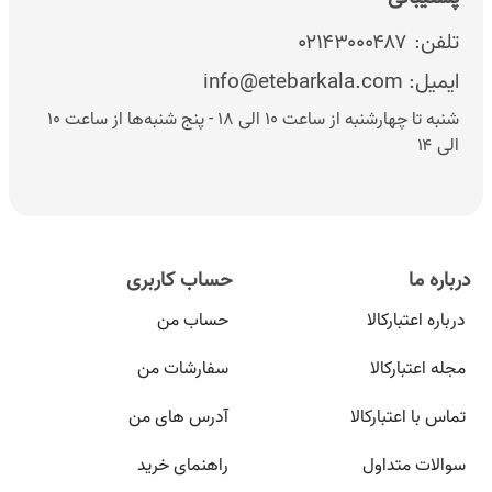
دودویی یا باینری روی دیسک‌‌ها ذخیره می‌شود.
تلفن:
۰۲۱۴۳۰۰۰۴۸۷
ایمیل:
info@etebarkala.com
- موتور چرخاننده: این موتور دیسک‌ها را می‌چرخاند تا هد بتواند
عمل خواندن و نوشتن را روی آن‌ها انجام دهد.
شنبه تا چهارشنبه از ساعت ۱۰ الی ۱۸ - پنج شنبه‌ها از ساعت ۱۰
الی ۱۴
- بازوی مکانیکی: کار این قطعه رساندن هد به نقطه مورد نظر
است تا هد بتواند وظیفه خواندن یا نوشتن را روی آن قسمت
انجام دهد.
درباره ما
حساب کاربری
- کنترل کننده مرکزی: وظیفه این قطعه کنترل بازوی مکانیکی
درباره اعتبارکالا
حساب من
هارد است.
مجله اعتبارکالا
سفارشات من
ویژگی‌های مهم هارد اکسترنال
تماس با اعتبارکالا
آدرس های من
سوالات متداول
راهنمای خرید
قیمت هارد اکسترنال
با توجه به ویژگی‌های مهم آن متفاوت